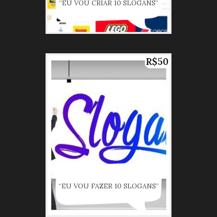
“EU VOU CRIAR 10 SLOGANS”
R$50
“EU VOU FAZER 10 SLOGANS”