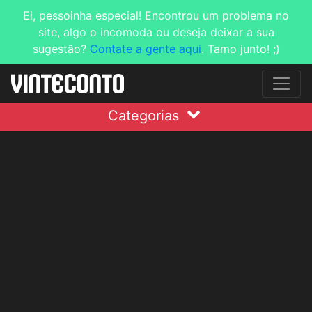
Ei, pessoinha especial! Encontrou um problema no
site, algo o incomoda ou deseja deixar a sua
sugestão?
Contate a gente aqui
. Tamo junto! ;)
Categorias