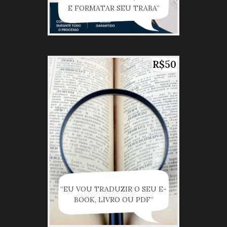
E FORMATAR SEU TRABA”
R$50
“EU VOU TRADUZIR O SEU E-
BOOK, LIVRO OU PDF”