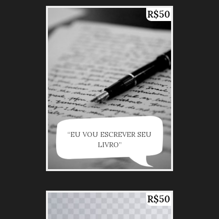
R$50
“EU VOU ESCREVER SEU
LIVRO”
R$50