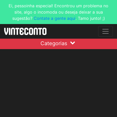
Ei, pessoinha especial! Encontrou um problema no
site, algo o incomoda ou deseja deixar a sua
sugestão?
Contate a gente aqui
. Tamo junto! ;)
Categorias