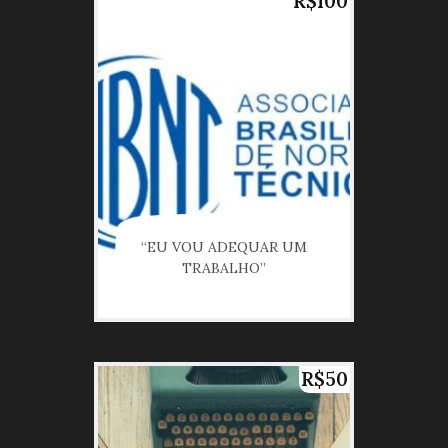
R$100
“EU VOU ADEQUAR UM
TRABALHO”
R$50