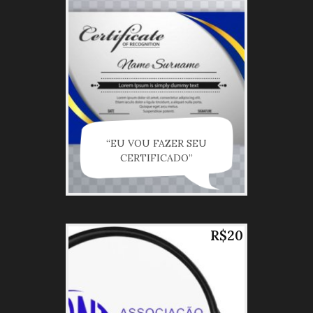
“EU VOU FAZER SEU
CERTIFICADO”
R$20