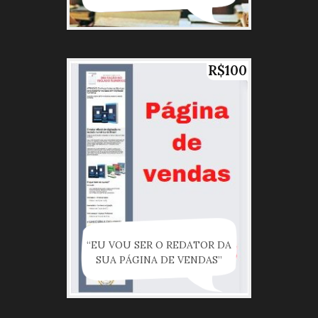
R$100
“EU VOU SER O REDATOR DA
SUA PÁGINA DE VENDAS”