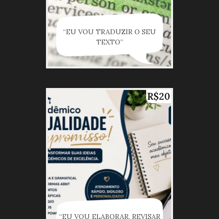
“EU VOU TRADUZIR O SEU
TEXTO”
R$20
“EU VOU ELABORAR, REVISAR