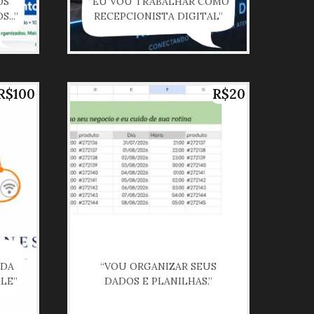
OS
“EU VOU TRABALHAR COMO
...”
RECEPCIONISTA DIGITAL”
R$100
R$20
 DA
“VOU ORGANIZAR SEUS
LE”
DADOS E PLANILHAS.”