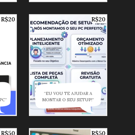
R$20
R$20
“EU VOU TE AJUDAR A
PC”
MONTAR O SEU SETUP!”
R$50
R$50