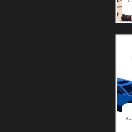
“E
AC