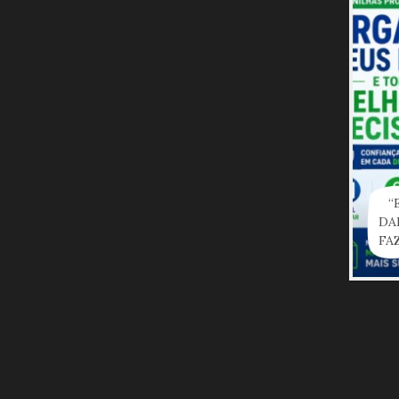
“
DA
FA
TOT