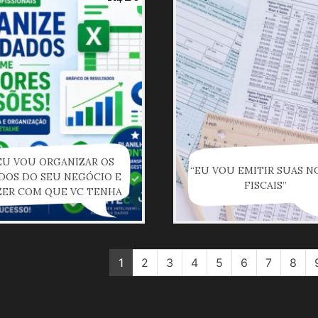
EU VOU ORGANIZAR OS
“EU VOU EMITIR SUAS N
DOS DO SEU NEGÓCIO E
FISCAIS”
ZER COM QUE VC TENHA
AL CONTROLE SOB SUAS
VENDAS”
1
2
3
4
5
6
7
8