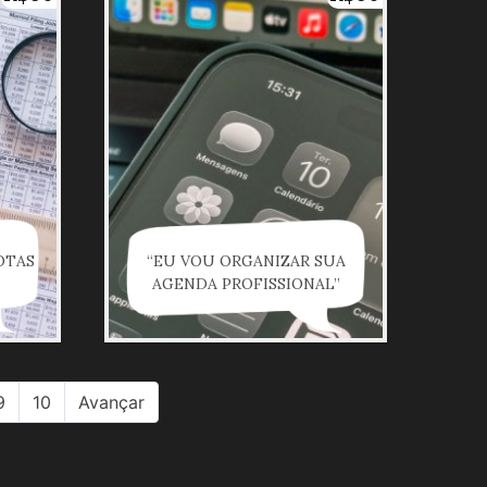
OTAS
“EU VOU ORGANIZAR SUA
AGENDA PROFISSIONAL”
9
10
Avançar