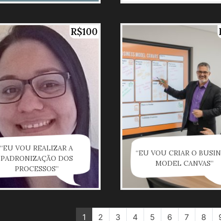
R$100
“EU VOU REALIZAR A
“EU VOU CRIAR O BUSI
PADRONIZAÇÃO DOS
MODEL CANVAS”
PROCESSOS”
1
2
3
4
5
6
7
8