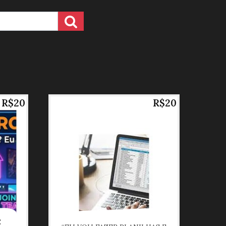
R$20
R$20
E