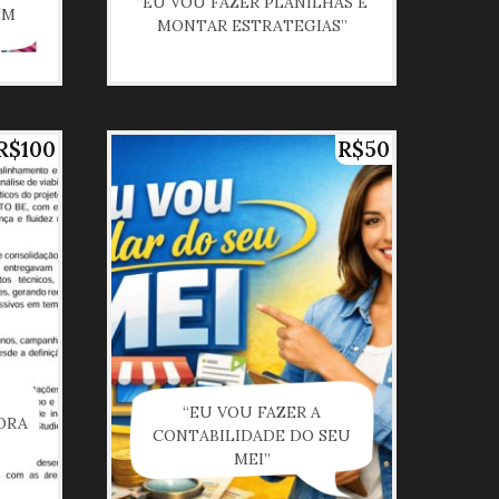
“EU VOU FAZER PLANILHAS E
EM
MONTAR ESTRATEGIAS”
R$100
R$50
“EU VOU FAZER A
ORA
CONTABILIDADE DO SEU
MEI”