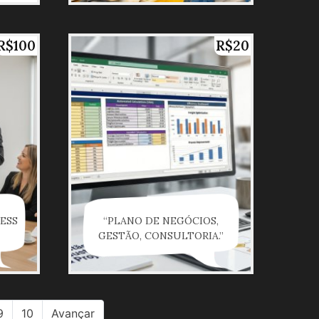
R$100
R$20
NESS
“PLANO DE NEGÓCIOS,
GESTÃO, CONSULTORIA.”
9
10
Avançar