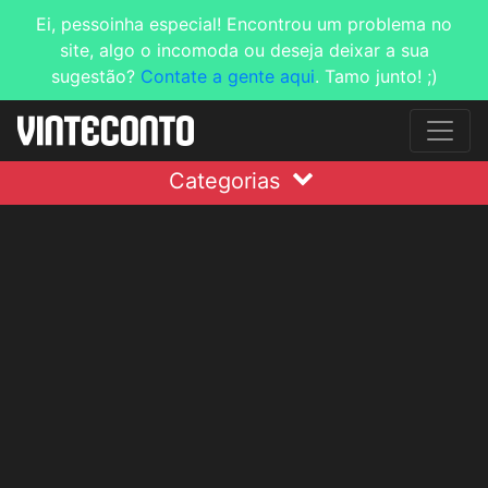
Ei, pessoinha especial! Encontrou um problema no
site, algo o incomoda ou deseja deixar a sua
sugestão?
Contate a gente aqui
. Tamo junto! ;)
Categorias