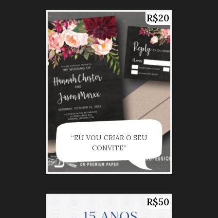
R$20
“EU VOU CRIAR O SEU
CONVITE”
R$50