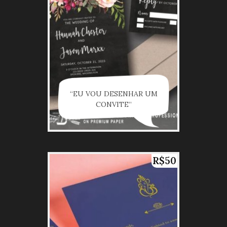
“EU VOU DESENHAR UM
CONVITE”
R$50