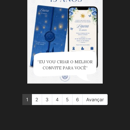
“EU VOU CRIAR O MELHOR
CONVITE PARA VOCÊ”
1
2
3
4
5
6
Avançar