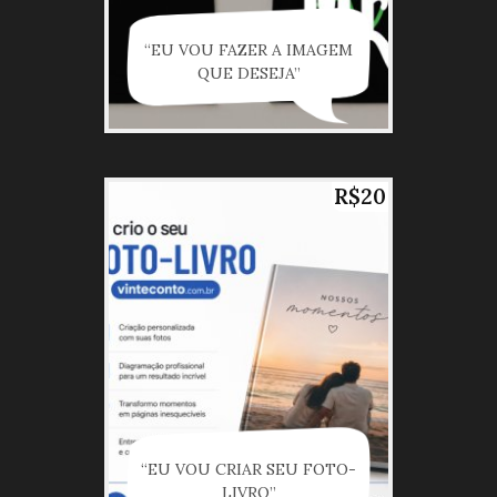
“EU VOU FAZER A IMAGEM
QUE DESEJA”
R$20
“EU VOU CRIAR SEU FOTO-
LIVRO”