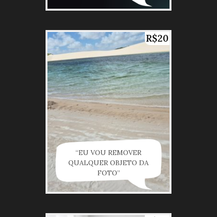
R$20
“EU VOU REMOVER
QUALQUER OBJETO DA
FOTO”