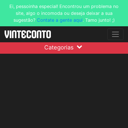
Ei, pessoinha especial! Encontrou um problema no
site, algo o incomoda ou deseja deixar a sua
sugestão?
Contate a gente aqui
. Tamo junto! ;)
Categorias