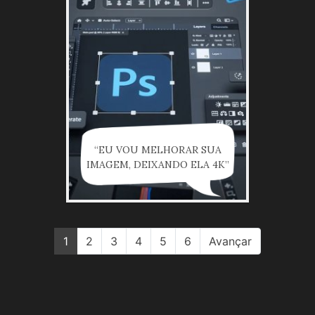
“EU VOU MELHORAR SUA
IMAGEM, DEIXANDO ELA 4K”
1
2
3
4
5
6
Avançar