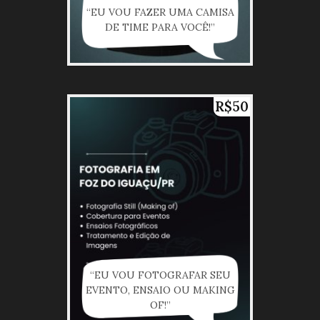
“EU VOU FAZER UMA CAMISA
DE TIME PARA VOCÊ!”
R$50
“EU VOU FOTOGRAFAR SEU
EVENTO, ENSAIO OU MAKING
OF!”