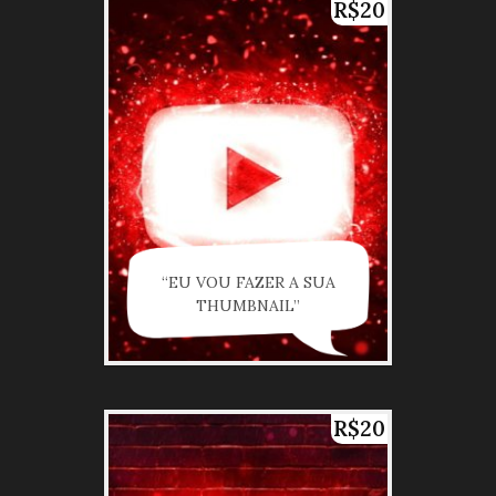
R$20
“EU VOU FAZER A SUA
THUMBNAIL”
R$20