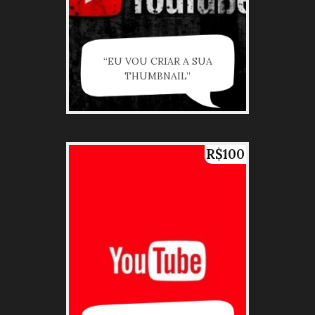
“EU VOU CRIAR A SUA
THUMBNAIL”
R$100