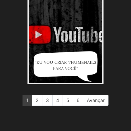
“EU VOU CRIAR THUMBNAILS
PARA VOCÊ”
1
2
3
4
5
6
Avançar