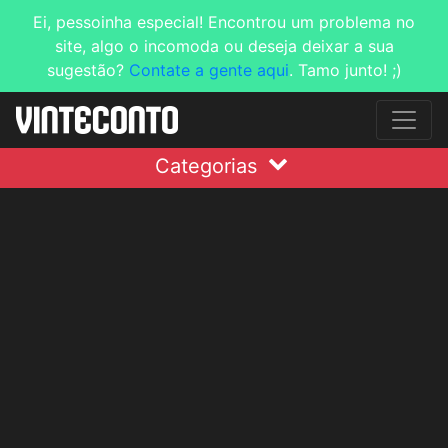
Ei, pessoinha especial! Encontrou um problema no
site, algo o incomoda ou deseja deixar a sua
sugestão?
Contate a gente aqui
. Tamo junto! ;)
Categorias