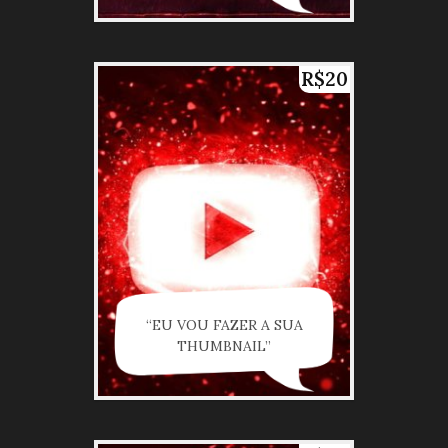
R$20
“EU VOU FAZER A SUA
THUMBNAIL”