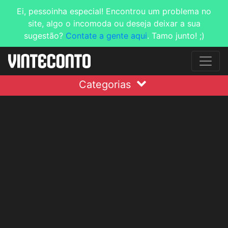
Ei, pessoinha especial! Encontrou um problema no
site, algo o incomoda ou deseja deixar a sua
sugestão?
Contate a gente aqui
. Tamo junto! ;)
Categorias