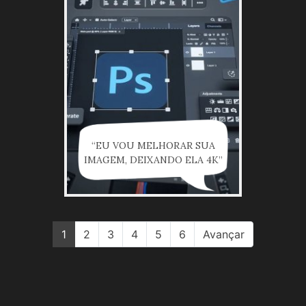
“EU VOU MELHORAR SUA
IMAGEM, DEIXANDO ELA 4K”
1
2
3
4
5
6
Avançar