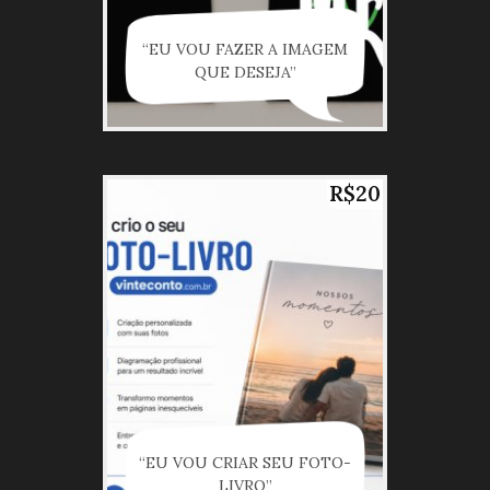
“EU VOU FAZER A IMAGEM
QUE DESEJA”
R$20
“EU VOU CRIAR SEU FOTO-
LIVRO”