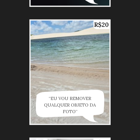
R$20
“EU VOU REMOVER
QUALQUER OBJETO DA
FOTO”