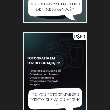
“EU VOU FAZER UMA CAMISA
DE TIME PARA VOCÊ!”
R$50
“EU VOU FOTOGRAFAR SEU
EVENTO, ENSAIO OU MAKING
OF!”