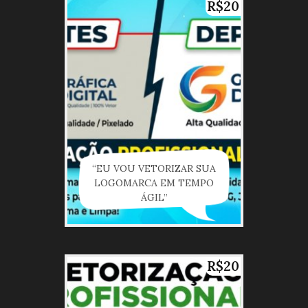
R$20
“EU VOU VETORIZAR SUA
LOGOMARCA EM TEMPO
ÁGIL”
R$20