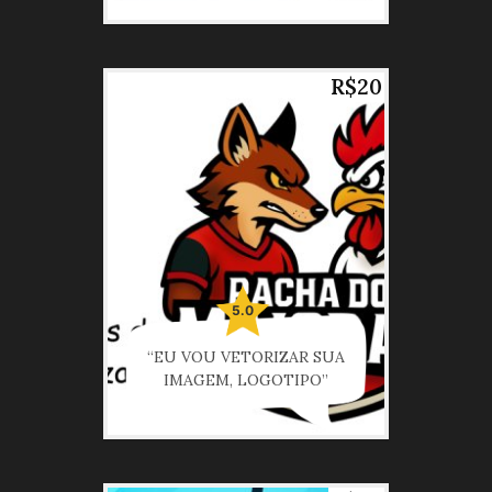
R$20
5.0
“EU VOU VETORIZAR SUA
IMAGEM, LOGOTIPO”