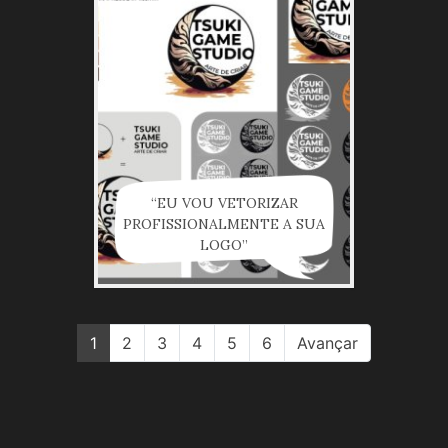
“EU VOU VETORIZAR
PROFISSIONALMENTE A SUA
LOGO”
1
2
3
4
5
6
Avançar