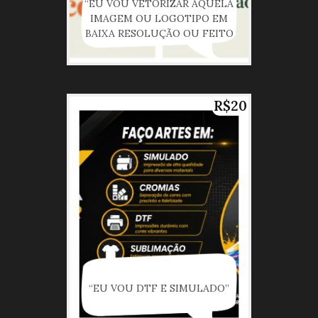
“EU VOU VETORIZAR AQUELA
IMAGEM OU LOGOTIPO EM
BAIXA RESOLUÇÃO OU FEITO
POR I.A. PARA UMA
QUALIDADE PERFEITA PARA
IMPRESSÃO OU USO EM
REDES SOCIAIS”
R$20
“EU VOU DTF E SIMULADO”