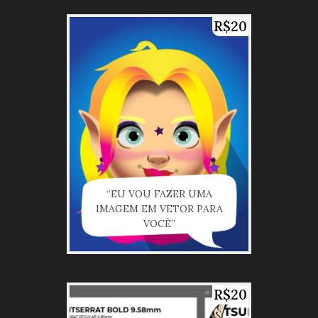
R$20
“EU VOU FAZER UMA
IMAGEM EM VETOR PARA
VOCÊ”
R$20