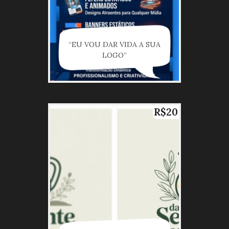
“EU VOU DAR VIDA A SUA
LOGO”
R$20