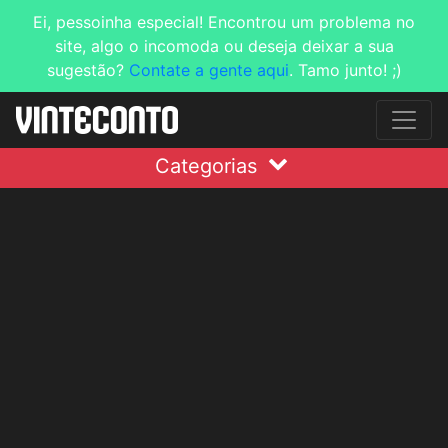
Ei, pessoinha especial! Encontrou um problema no
site, algo o incomoda ou deseja deixar a sua
sugestão?
Contate a gente aqui
. Tamo junto! ;)
Categorias